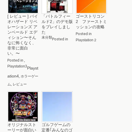
[ レビュー ] バイ
「バトルフィー
ゴーストリコン
オハザード リベ
ルド2」のデモ版
2 ファーストミ
レーションズ ア
をプレイしまし
ッションの攻略
ンベールド エデ
た
Posted in
ィション〜そん
未分類
Posted in
Playstation２
なに怖くなく、
非常に面白
い。〜
Posted in
,
Playstation3
Playst
ation4
,
ホラーゲー
,
ム
レビュー
オリジナルスト
ゴルフゲームの
ーリーが面白い
定番｢みんなのゴ